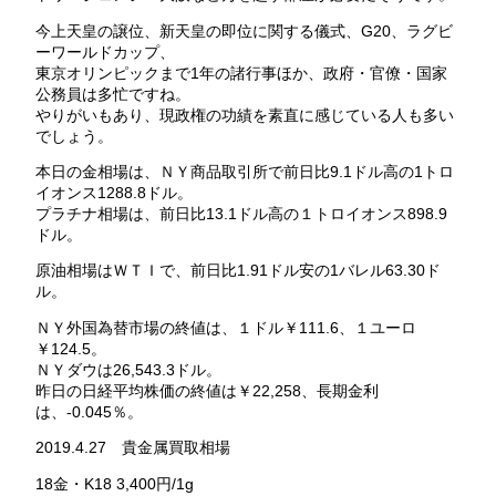
今上天皇の譲位、新天皇の即位に関する儀式、G20、ラグビ
ーワールドカップ、
東京オリンピックまで1年の諸行事ほか、政府・官僚・国家
公務員は多忙ですね。
やりがいもあり、現政権の功績を素直に感じている人も多い
でしょう。
本日の金相場は、ＮＹ商品取引所で前日比9.1ドル高の1トロ
イオンス1288.8ドル。
プラチナ相場は、前日比13.1ドル高の１トロイオンス898.9
ドル。
原油相場はＷＴＩで、前日比1.91ドル安の1バレル63.30ド
ル。
ＮＹ外国為替市場の終値は、１ドル￥111.6、１ユーロ
￥124.5。
ＮＹダウは26,543.3ドル。
昨日の日経平均株価の終値は￥22,258、長期金利
は、-0.045％。
2019.4.27 貴金属買取相場
18金・K18 3,400円/1g