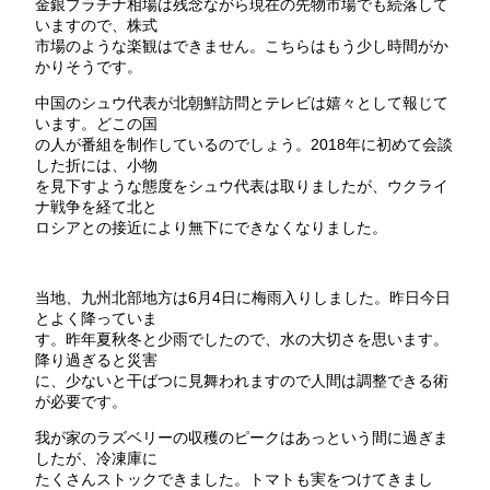
金銀プラチナ相場は残念ながら現在の先物市場でも続落して
いますので、株式
市場のような楽観はできません。こちらはもう少し時間がか
かりそうです。
中国のシュウ代表が北朝鮮訪問とテレビは嬉々として報じて
います。どこの国
の人が番組を制作しているのでしょう。2018年に初めて会談
した折には、小物
を見下すような態度をシュウ代表は取りましたが、ウクライ
ナ戦争を経て北と
ロシアとの接近により無下にできなくなりました。
当地、九州北部地方は6月4日に梅雨入りしました。昨日今日
とよく降っていま
す。昨年夏秋冬と少雨でしたので、水の大切さを思います。
降り過ぎると災害
に、少ないと干ばつに見舞われますので人間は調整できる術
が必要です。
我が家のラズベリーの収穫のピークはあっという間に過ぎま
したが、冷凍庫に
たくさんストックできました。トマトも実をつけてきまし