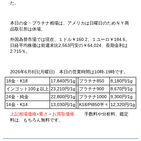
た。
本日の金・プラチナ相場は、アメリカは日曜日のためＮＹ商
品取引所は休場。
外国為替市場では現在、１ドル￥160.2、１ユーロ￥184.6。
日経平均株価は前週末比2,563円安の￥64,024、長期金利は
2.715％。
2026年6月8日(月曜日) 本日の営業時間は10時-19時です。
18金・K18
17,840円/1g
プラチナ850
8,180円/1g
インゴット100ｇ以上
23,210円/1g
プラチナ900
8,670円/1g
24金・純金
22,800円/1g
プラチナ1000
9,300円/1g
14金・K14
13,030円/1g
K18/Pt850半々
12,320円/1g
上記相場価格×重さ＝お買取価格
手数料や分析料、鑑定
料は、もちろん無料です。